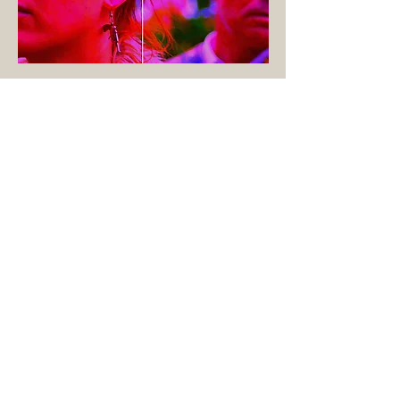
Teatrum Vii
Theaterforum Kreuzberg
© 2019 by Marion Alessandra Becker