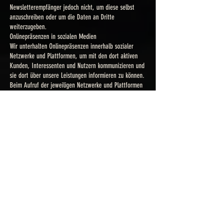
Newsletterempfänger jedoch nicht, um diese selbst
anzuschreiben oder um die Daten an Dritte
weiterzugeben.
Onlinepräsenzen in sozialen Medien
Wir unterhalten Onlinepräsenzen innerhalb sozialer
Netzwerke und Plattformen, um mit den dort aktiven
Kunden, Interessenten und Nutzern kommunizieren und
sie dort über unsere Leistungen informieren zu können.
Beim Aufruf der jeweiligen Netzwerke und Plattformen
gelten die Geschäftsbedingungen und die
Datenverarbeitungsrichtlinien deren jeweiligen
Betreiber.
Soweit nicht anders im Rahmen unserer
Datenschutzerklärung angegeben, verarbeiten wir die
Daten der Nutzer sofern diese mit uns innerhalb der
sozialen Netzwerke und Plattformen kommunizieren,
z.B. Beiträge auf unseren Onlinepräsenzen verfassen
oder uns Nachrichten zusenden.
Einbindung von Diensten und Inhalten Dritter
Wir setzen innerhalb unseres Onlineangebotes auf
Grundlage unserer berechtigten Interessen (d.h.