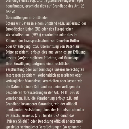
Grundlage eines sog. „Auftragsverarbeitungsvertrages“
beauftragen, geschieht dies auf Grundlage des Art. 28
DSGVO.
Übermittlungen in Drittländer
Sofern wir Daten in einem Drittland (d.h. außerhalb der
Europäischen Union (EU) oder des Europäischen
Wirtschaftsraums (EWR)) verarbeiten oder dies im
Rahmen der Inanspruchnahme von Diensten Dritter
oder Offenlegung, bzw. Übermittlung von Daten an
Dritte geschieht, erfolgt dies nur, wenn es zur Erfüllung
unserer (vor)vertraglichen Pflichten, auf Grundlage
Ihrer Einwilligung, aufgrund einer rechtlichen
Verpflichtung oder auf Grundlage unserer berechtigten
Interessen geschieht. Vorbehaltlich gesetzlicher oder
vertraglicher Erlaubnisse, verarbeiten oder lassen wir
die Daten in einem Drittland nur beim Vorliegen der
besonderen Voraussetzungen der Art. 44 ff. DSGVO
verarbeiten. D.h. die Verarbeitung erfolgt z.B. auf
Grundlage besonderer Garantien, wie der offiziell
anerkannten Feststellung eines der EU entsprechenden
Datenschutzniveaus (z.B. für die USA durch das
„Privacy Shield“) oder Beachtung offiziell anerkannter
spezieller vertraglicher Verpflichtungen (so genannte