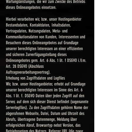
Wartungsleistungen, die wir zum Zwecke des Betriebs
dieses Onlineangebotes einsetzen.
Hierbei verarbeiten wir, bzw. unser Hostinganbieter
Bestandsdaten, Kontaktdaten, Inhaltsdaten,
Vertragsdaten, Nutzungsdaten, Meta- und
Kommunikationsdaten von Kunden, Interessenten und
Besuchern dieses Onlineangebotes auf Grundlage
unserer berechtigten Interessen an einer effizienten
und sicheren Zurverfügungstellung dieses
Onlineangebotes gem. Art. 6 Abs. 1 lit. f DSGVO i.V.m.
Art. 28 DSGVO (Abschluss
Auftragsverarbeitungsvertrag).
Erhebung von Zugriffsdaten und Logfiles
Wir, bzw. unser Hostinganbieter, erhebt auf Grundlage
unserer berechtigten Interessen im Sinne des Art. 6
Abs. 1 lit. f. DSGVO Daten über jeden Zugriff auf den
Server, auf dem sich dieser Dienst befindet (sogenannte
Serverlogfiles). Zu den Zugriffsdaten gehören Name der
abgerufenen Webseite, Datei, Datum und Uhrzeit des
Abrufs, übertragene Datenmenge, Meldung über
erfolgreichen Abruf, Browsertyp nebst Version, das
Betriebssystem des Nutzers, Referrer URL (die zuvor