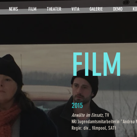
NEWS
FILM
THEATER
VITA
GALERIE
DEMO
KO
FILM
2015
Anwälte im Einsatz
, TV
NR/Jugendamtsmitarbeiterin "Andrea M
Regie: div., filmpool, SAT1​