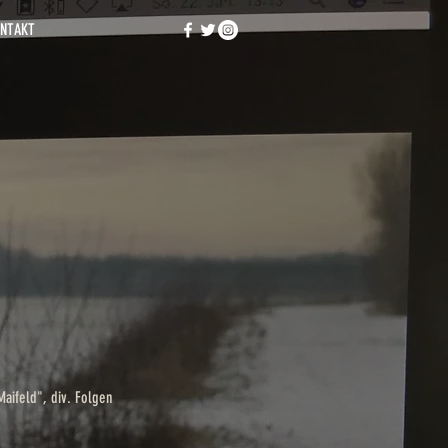
NTAKT
aifeld", div. Folgen