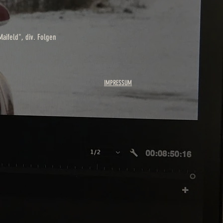
aifeld", div. Folgen
IMPRESSUM