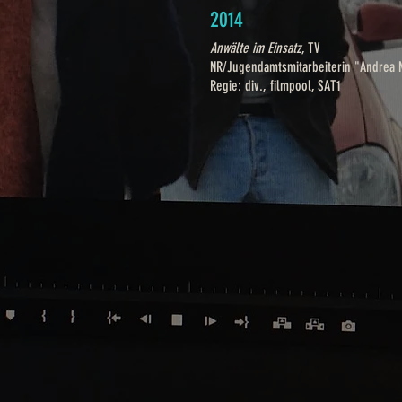
2014
Anwälte im Einsatz
, TV
NR/Jugendamtsmitarbeiterin "Andrea M
Regie: div., filmpool, SAT1​