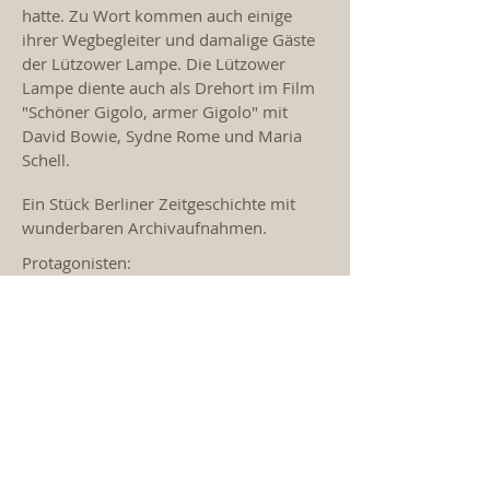
hatte. Zu Wort kommen auch einige
ihrer Wegbegleiter und damalige Gäste
der Lützower Lampe. Die Lützower
Lampe diente auch als Drehort im Film
"Schöner Gigolo, armer Gigolo" mit
David Bowie, Sydne Rome und Maria
Schell.
Ein Stück Berliner Zeitgeschichte mit
wunderbaren Archivaufnahmen.
Protagonisten:
Fred Thomé alias Karmeen
Kornel Hedl alias Madame Kio
sowie Kurt Becker alias Daisy St.
Denis, Bert Beel, Nero Brandenburg,
Michael W. Hansen, Johannes Grützke,
Klaus Brandenburger und Georg Preuße
alias Mary.